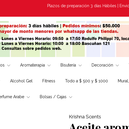
Plazos de preparación 3 días Hábiles | Envios X P
los
Aromaterapia
Bisutería
Decoración
Alcohol Gel
Fitness
Todo a $ 500 y $ 1000
Mural
erfume Arabe
Bolsas / Cajas
Krishna Scents
Aceite aro