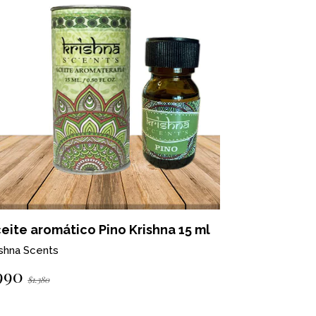
eite aromático Pino Krishna 15 ml
Aceite ar
ishna Scents
Krishna Scen
990
$990
$1.380
$1.380