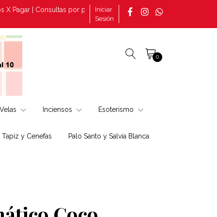
agar | Consultas por pedidos tomado en la página +569 30882888 | 
Iniciar
Sesión
0
Velas
Inciensos
Esoterismo
, Tapiz y Cenefas
Palo Santo y Salvia Blanca
mático Coco