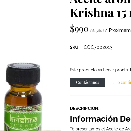
Krishna 15
$990
/ Proximam
( $1.380 )
COC7002013
SKU:
Este producto va llegar pronto.
Contáctanos
← o cont
DESCRIPCIÓN:
Información De
Te presentamos el Aceite de Ar