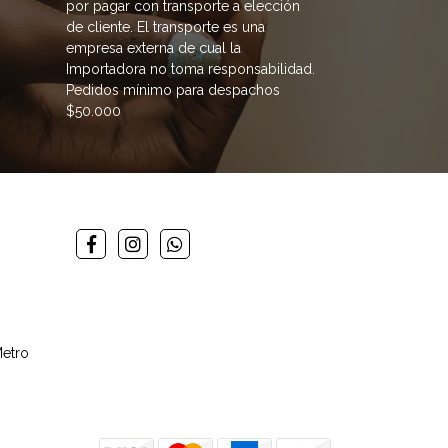
por pagar con transporte a elección
de cliente. El transporte es una
empresa externa de cual la
Importadora no toma responsabilidad.
Pedidos mínimo para despachos
$50.000
Metro