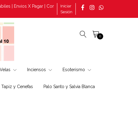
les | Envios X Pagar | Consultas por pedidos tomado en la página +
Iniciar
Sesión
0
Velas
Inciensos
Esoterismo
, Tapiz y Cenefas
Palo Santo y Salvia Blanca