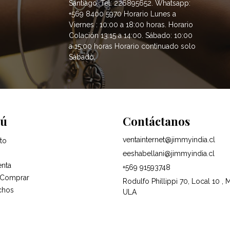
Santiago. Tel: 226895652. Whatsapp:
+569 8400 5970 Horario Lunes a
Viernes : 10:00 a 18:00 horas. Horario
Colación 13:15 a 14:00. Sábado: 10:00
a 15:00 horas Horario continuado solo
Sábado.
ú
Contáctanos
ventainternet@jimmyindia.cl
to
eeshabellani@jimmyindia.cl
enta
+569 91593748
Comprar
Rodulfo Phillippi 70, Local 10 , 
chos
ULA