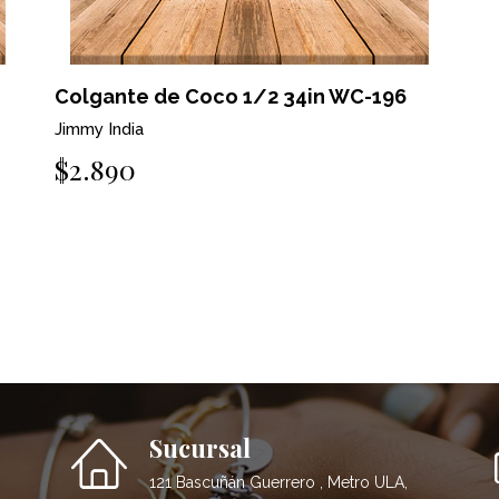
Colgante de Coco 1/2 34in WC-196
Jimmy India
$2.890
Sucursal
121 Bascuñán Guerrero , Metro ULA,