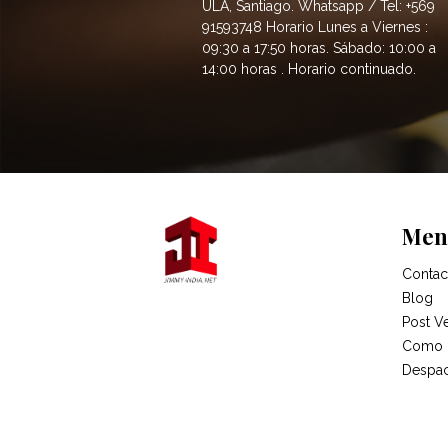
ULA, Santiago. Whatsapp / Tel: +569
91593748 Horario Lunes a Viernes :
09:30 a 17:50 horas. Sábado: 10:00 a
14:00 horas . Horario continuado.
Men
Contac
Blog
Post V
Como 
Despa