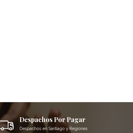
Despachos Por Pagar
Despachos en Santiago y Regiones