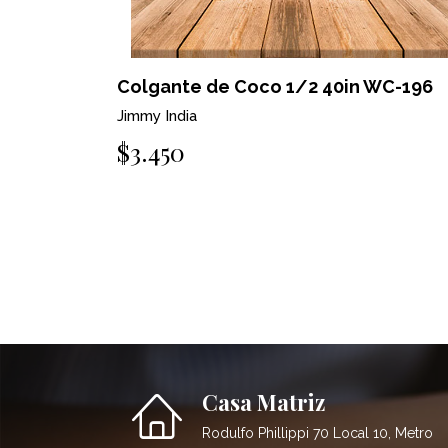
Colgante de Coco 1/2 40in WC-196
Jimmy India
$3.450
Casa Matriz
Rodulfo Phillippi 70 Local 10, Metro