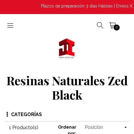
Plazos de preparación 3 días Hábiles | Envios X
0
Resinas Naturales Zed
Black
CATEGORÍAS
1 Producto(s)
Ordenar
por: