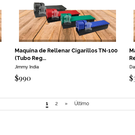
Maquina de Rellenar Cigarillos TN-100
M
(Tubo Reg...
Re
Jimmy India
Da
$990
$
1
2
»
Último