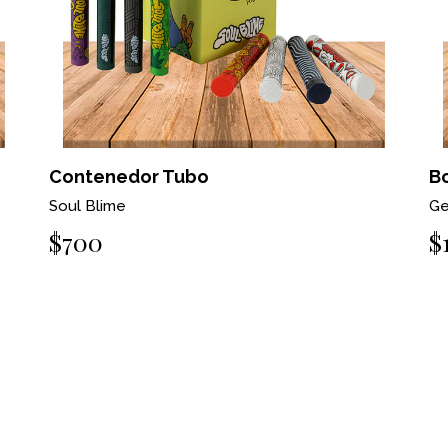
Contenedor Tubo
Bo
Soul Blime
Ge
$700
$