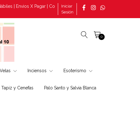
nvios X Pagar | Consultas por pedidos tomado en la página +569 308
Iniciar
Sesión
0
Velas
Inciensos
Esoterismo
, Tapiz y Cenefas
Palo Santo y Salvia Blanca