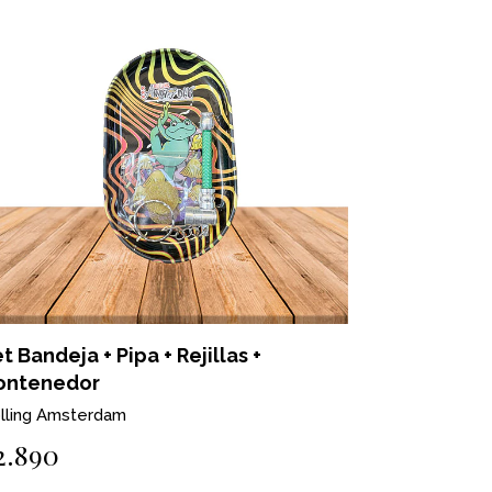
t Bandeja + Pipa + Rejillas +
ontenedor
lling Amsterdam
2.890