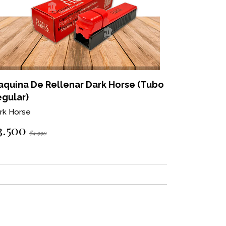
aquina De Rellenar Dark Horse (Tubo
gular)
rk Horse
3.500
$4.990