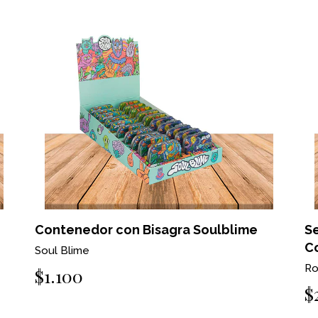
Contenedor con Bisagra Soulblime
Se
C
Soul Blime
Ro
$1.100
$