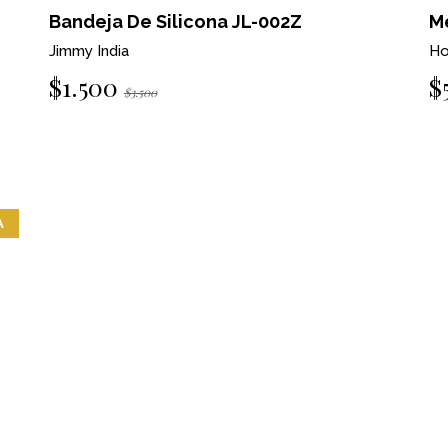
Bandeja De Silicona JL-002Z
M
Jimmy India
Ho
$1.500
$
$3.500
A