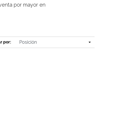
n venta por mayor en
r por: