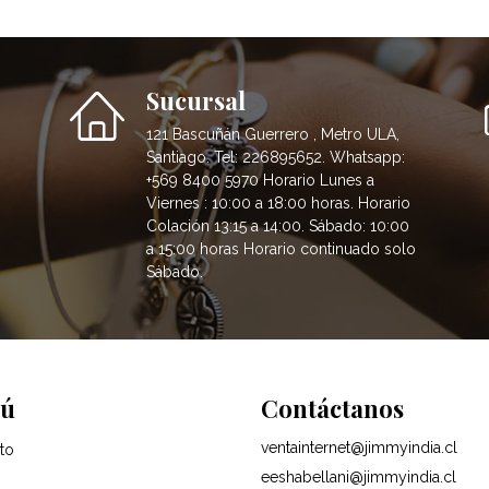
Sucursal
121 Bascuñán Guerrero , Metro ULA,
Santiago. Tel: 226895652. Whatsapp:
+569 8400 5970 Horario Lunes a
Viernes : 10:00 a 18:00 horas. Horario
Colación 13:15 a 14:00. Sábado: 10:00
a 15:00 horas Horario continuado solo
Sábado.
ú
Contáctanos
ventainternet@jimmyindia.cl
to
eeshabellani@jimmyindia.cl