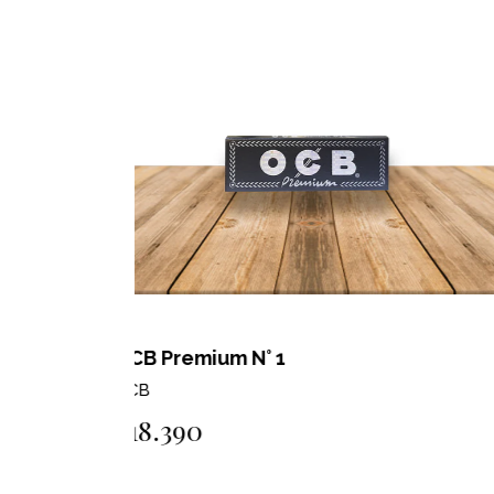
OCB Xpert 1 1/4
OCB
$12.200