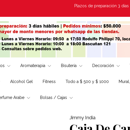
Plazos de preparación 3 días Hábile
los
Aromaterapia
Bisutería
Decoración
Alcohol Gel
Fitness
Todo a $ 500 y $ 1000
Mural
erfume Arabe
Bolsas / Cajas
Jimmy India
Caja De Ca