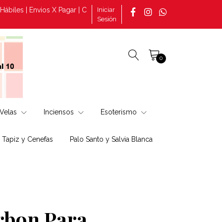
s | Envios X Pagar | Consultas por pedidos tomado en la página +5
Iniciar
Sesión
0
Velas
Inciensos
Esoterismo
, Tapiz y Cenefas
Palo Santo y Salvia Blanca
rbon Para