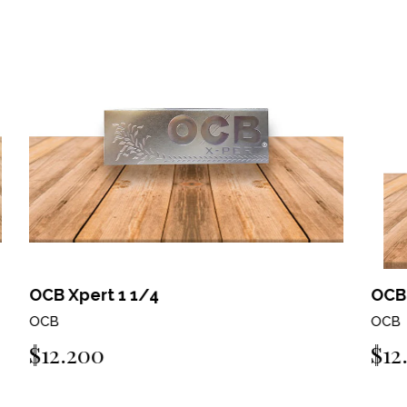
OCB organic 1 1 /4
OC
OCB
O
$12.200
$