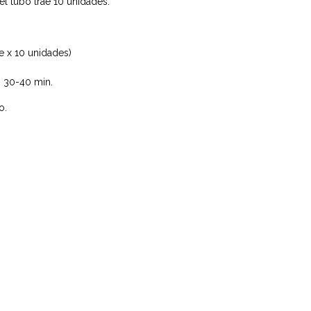
l tubo trae 10 unidades.
e x 10 unidades)
: 30-40 min.
o.