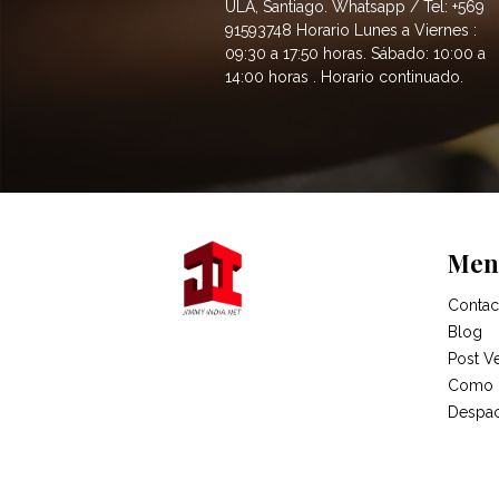
ULA, Santiago. Whatsapp / Tel: +569
91593748 Horario Lunes a Viernes :
09:30 a 17:50 horas. Sábado: 10:00 a
14:00 horas . Horario continuado.
Men
Contac
Blog
Post V
Como 
Despa