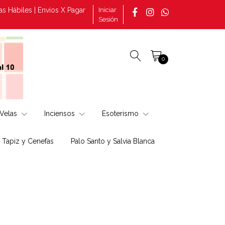
biles | Envios X Pagar | Consultas por pedidos tomado en la págin
Iniciar
Sesión
0
Velas
Inciensos
Esoterismo
, Tapiz y Cenefas
Palo Santo y Salvia Blanca