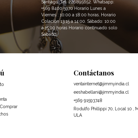
Santiago. Tel: 226895652. Whatsapp:
+569 8400 5970 Horario Lunes a
Viernes : 10:00 a 18:00 horas. Horario
Colación 13:15 a 14:00. Sábado: 10:00
a 15:00 horas Horario continuado solo
Sábado.
ú
Contáctanos
ventainternet@jimmyindia.cl
to
eeshabellani@jimmyindia.cl
enta
+569 91593748
Comprar
Rodulfo Phillippi 70, Local 10 , 
chos
ULA