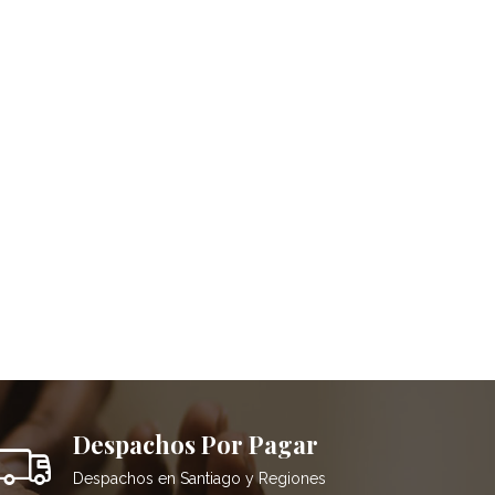
Despachos Por Pagar
Despachos en Santiago y Regiones