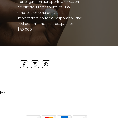
por pagar con transporte a elección
de cliente. El transporte es una
empresa externa de cual la
Importadora no toma responsabilidad.
Pedidos mínimo para despachos
$50.000
Metro