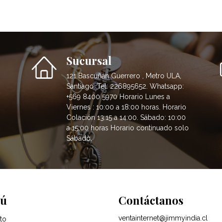
Sucursal
121 Bascuñán Guerrero , Metro ULA,
Santiago. Tel: 226895652. Whatsapp:
+569 8400 5970 Horario Lunes a
Viernes : 10:00 a 18:00 horas. Horario
Colación 13:15 a 14:00. Sábado: 10:00
a 15:00 horas Horario continuado solo
Sábado.
ú
Contáctanos
ventainternet@jimmyindia.cl
to