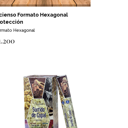
ncienso Formato Hexagonal
rotección
rmato Hexagonal
1.200