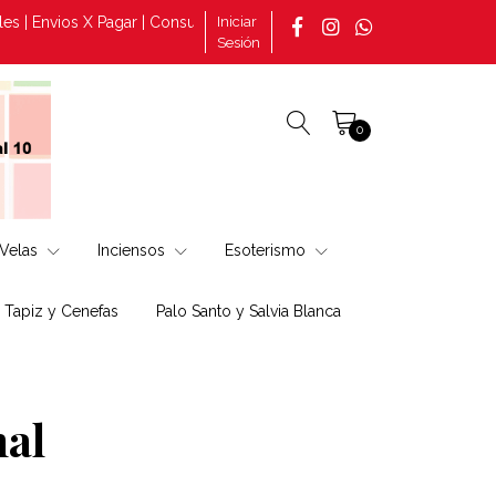
s X Pagar | Consultas por pedidos tomado en la página +569 308828
Iniciar
Sesión
0
Velas
Inciensos
Esoterismo
, Tapiz y Cenefas
Palo Santo y Salvia Blanca
al