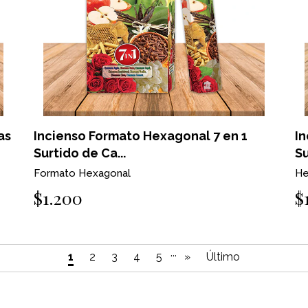
as
Incienso Formato Hexagonal 7 en 1
In
Surtido de Ca...
Su
Formato Hexagonal
He
$1.200
$
...
1
2
3
4
5
»
Último