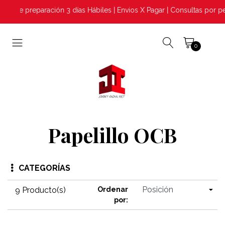
 de preparación 3 días Hábiles | Envios X Pagar | Consultas por pe
0
Papelillo OCB
CATEGORÍAS
9 Producto(s)
Ordenar
por: