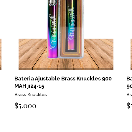
Bateria Ajustable Brass Knuckles 900
Ba
MAH ji24-15
90
Brass Knuckles
Br
$5.000
$