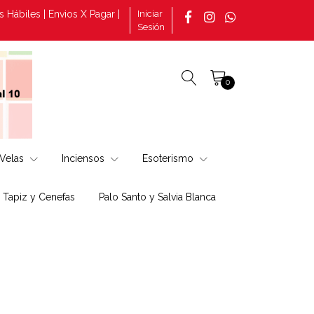
iles | Envios X Pagar | Consultas por pedidos tomado en la página
Iniciar
Sesión
0
Velas
Inciensos
Esoterismo
, Tapiz y Cenefas
Palo Santo y Salvia Blanca