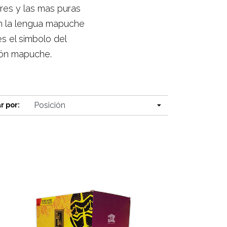
res y las mas puras
 en la lengua mapuche
s el simbolo del
ión mapuche.
r por: