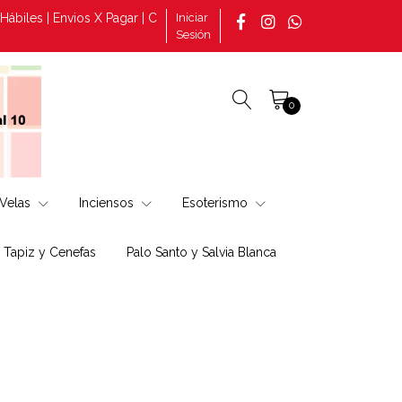
nvios X Pagar | Consultas por pedidos tomado en la página +569 30
Iniciar
Sesión
0
Velas
Inciensos
Esoterismo
, Tapiz y Cenefas
Palo Santo y Salvia Blanca