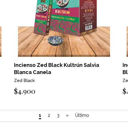
Incienso Zed Black Kultrún Salvia
In
Blanca Canela
Bl
Zed Black
Ze
$4.900
$
1
2
3
»
Último