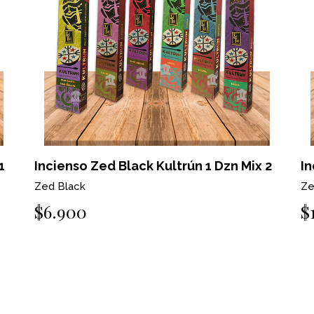
1
Incienso Zed Black Kultrún 1 Dzn Mix 2
In
Zed Black
Ze
$6.900
$