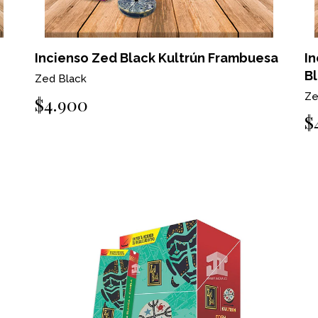
Incienso Zed Black Kultrún Frambuesa
In
B
Zed Black
Ze
$4.900
$