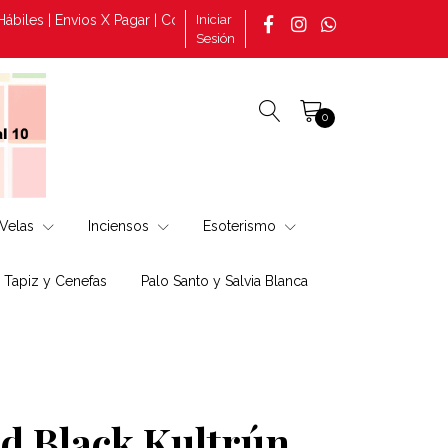
 | Envios X Pagar | Consultas por pedidos tomado en la página +56
Iniciar
Sesión
0
Velas
Inciensos
Esoterismo
, Tapiz y Cenefas
Palo Santo y Salvia Blanca
ed Black Kultrún