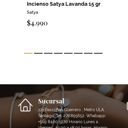
Incienso Satya Lavanda 15 gr
In
Satya
Sa
$4.990
$
Sucursal
121 Bascuñán Guerrero , Metro ULA,
Santiago. Tel: 226895652. Whatsapp:
+569 8400 5970 Horario Lunes a
Viernes : 10:00 a 18:00 horas. Horario