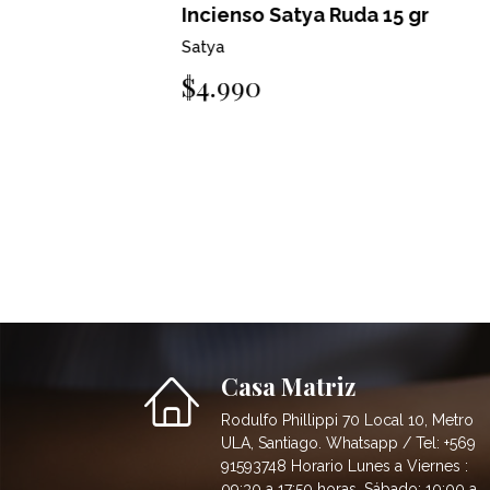
Incienso Satya Ruda 15 gr
Satya
$4.990
Casa Matriz
Rodulfo Phillippi 70 Local 10, Metro
ULA, Santiago. Whatsapp / Tel: +569
91593748 Horario Lunes a Viernes :
09:30 a 17:50 horas. Sábado: 10:00 a