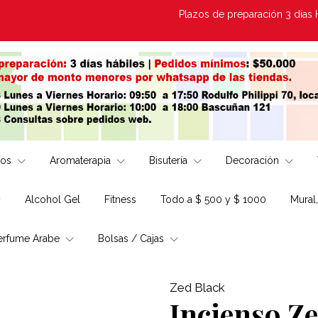
Plazos de preparación 3 días Hábiles
los
Aromaterapia
Bisutería
Decoración
Alcohol Gel
Fitness
Todo a $ 500 y $ 1000
Mural
erfume Arabe
Bolsas / Cajas
Zed Black
Incienso Z