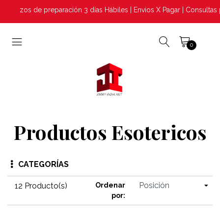
azos de preparación 3 días Hábiles | Envios X Pagar | Consultas p
0
Productos Esotericos
CATEGORÍAS
12 Producto(s)
Ordenar
por: