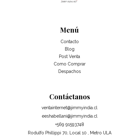
Menú
Contacto
Blog
Post Venta
Como Comprar
Despachos
Contáctanos
ventainternet@jimmyindia.cl
eeshabellani@jimmyindia.cl
+569 91593748
Rodulfo Phillippi 70, Local 10 , Metro ULA