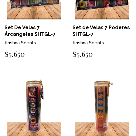
Set De Velas 7
Set de Velas 7 Poderes
Árcangeles SHTGL-7
SHTGL-7
Krishna Scents
Krishna Scents
$5.650
$5.650