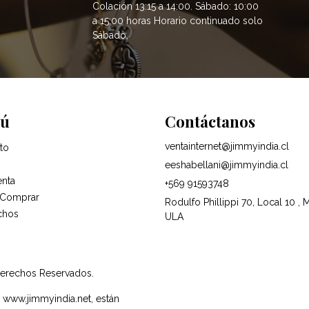
Colación 13:15 a 14:00. Sábado: 10:00
a 15:00 horas Horario continuado solo
Sábado.
ú
Contáctanos
ventainternet@jimmyindia.cl
to
eeshabellani@jimmyindia.cl
enta
+569 91593748
Comprar
Rodulfo Phillippi 70, Local 10 , 
chos
ULA
Derechos Reservados.
e www.jimmyindia.net, están