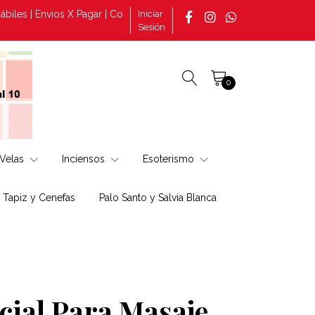
| Envios X Pagar | Consultas por pedidos tomado en la página +569
Iniciar
Sesión
0
Velas
Inciensos
Esoterismo
, Tapiz y Cenefas
Palo Santo y Salvia Blanca
cial Para Masaje