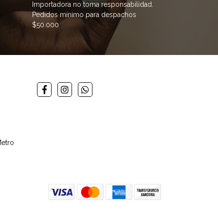
Importadora no toma responsabilidad.
Pedidos mínimo para despachos
$50.000
Metro