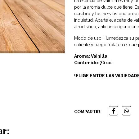
La esencia de Vainilla es muy p
por la aroma dulce que tiene. Es
cerebro y los nervios que proporc
inquietud. Aparte el aceite de va
afrodisíaco, anticancerígeno entr
Modo de uso: Humedezca su pal
caliente y luego frota en el cuer
Aroma: Vainilla.
Contenido: 70 cc.
!ELIGE ENTRE LAS VARIEDAD
COMPARTIR:
ar: