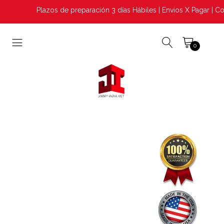
Plazos de preparación 3 días Hábiles | Envios X Pagar | Co
0