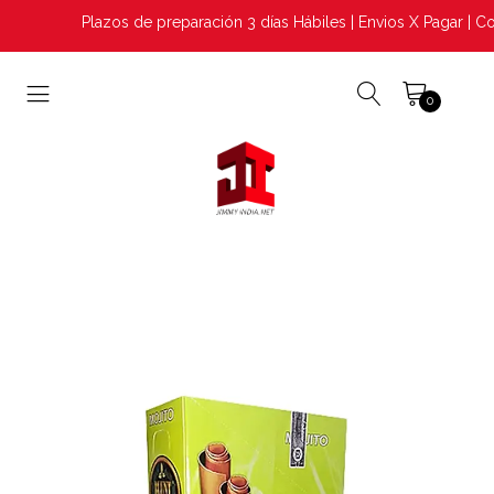
Plazos de preparación 3 días Hábiles | Envios X Pagar | Co
0