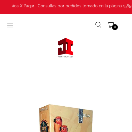
| Envios X Pagar | Consultas por pedidos tomado en la página +569
0