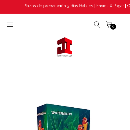
Plazos de preparación 3 días Hábiles | Envios X Pagar | C
0