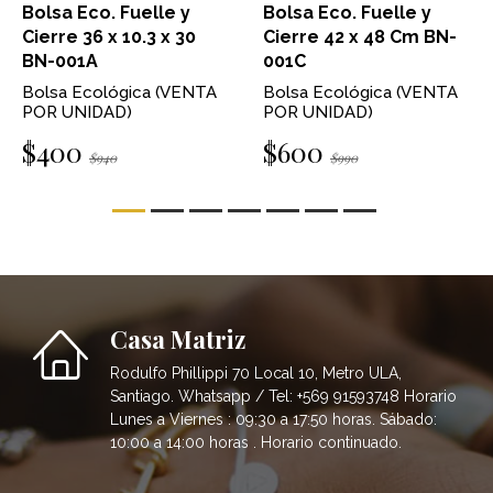
Bolsa Eco. Fuelle y
Bolsa Eco. Fuelle y
Cierre 36 x 10.3 x 30
Cierre 42 x 48 Cm BN-
BN-001A
001C
Bolsa Ecológica (VENTA
Bolsa Ecológica (VENTA
POR UNIDAD)
POR UNIDAD)
$400
$600
$940
$990
Casa Matriz
Rodulfo Phillippi 70 Local 10, Metro ULA,
Santiago. Whatsapp / Tel: +569 91593748 Horario
Lunes a Viernes : 09:30 a 17:50 horas. Sábado:
10:00 a 14:00 horas . Horario continuado.