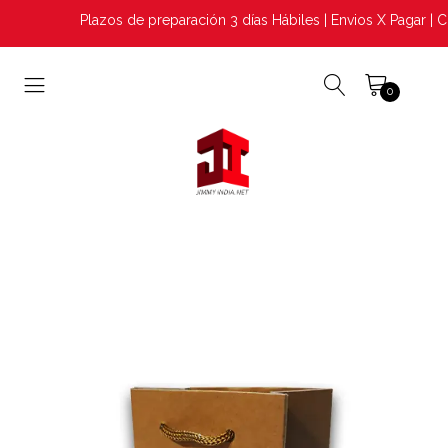
Plazos de preparación 3 días Hábiles | Envios X Pagar | C
0