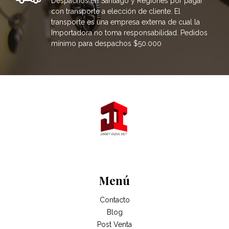
Despachos en Santiago y Regiones por pagar
con transporte a elección de cliente. El
transporte es una empresa externa de cual la
Importadora no toma responsabilidad. Pedidos
mínimo para despachos $50.000
Menú
Contacto
Blog
Post Venta