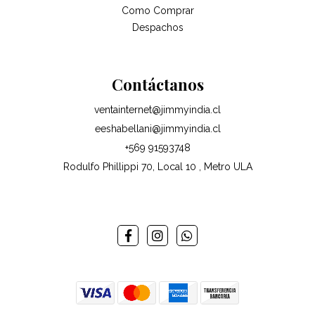
Como Comprar
Despachos
Contáctanos
ventainternet@jimmyindia.cl
eeshabellani@jimmyindia.cl
+569 91593748
Rodulfo Phillippi 70, Local 10 , Metro ULA