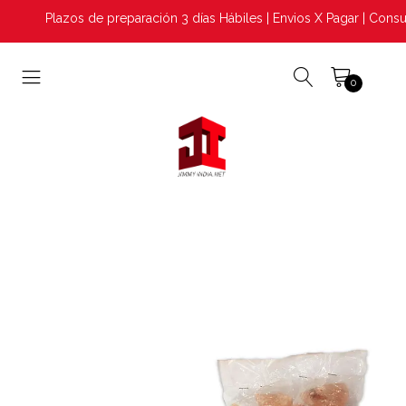
Plazos de preparación 3 días Hábiles | Envios X Pagar | Consul
0