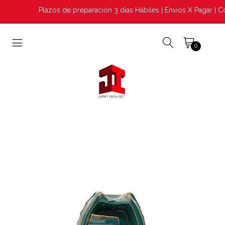
Plazos de preparación 3 días Hábiles | Envios X Pagar | Co
0