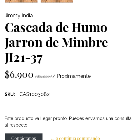
Jimmy India
Cascada de Humo
Jarron de Mimbre
JI21-37
$6.900
/ Proximamente
( $11.600 )
CAS1003082
SKU:
Este producto va llegar pronto. Puedes enviarnos una consulta
al respecto.
Contáctanos
← o continua comprando