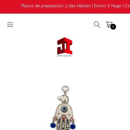
Plazos de preparación 3 días Hábiles | Envios X Pagar | Co
0