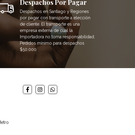
Despachos Por Pagar
Despachos en Santiago y Regiones
por pagar con transporte a elección
de cliente. El transporte es una
empresa externa de cual la
Importadora no toma responsabilidad.
Pedidos mínimo para despachos
$50.000
Metro