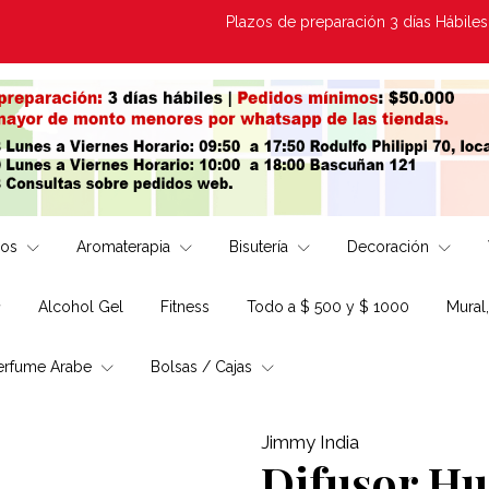
Plazos de preparación 3 días Hábiles | Envi
los
Aromaterapia
Bisutería
Decoración
Alcohol Gel
Fitness
Todo a $ 500 y $ 1000
Mural
erfume Arabe
Bolsas / Cajas
Jimmy India
Difusor Hu