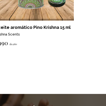
eite aromático Pino Krishna 15 ml
Aceite ar
ishna Scents
Krishna Scen
990
$990
$1.380
$1.380