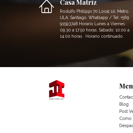
Casa Matriz
Rodulfo Phillippi 70 Local 10, Metro
ULA, Santiago. Whatsapp / Tel: +569
91593748 Horario Lunes a Viernes :
09:30 a 17:50 horas. Sábado: 10:00 a
14:00 horas . Horario continuado.
Men
Contac
Blog
Post V
Como 
Despa