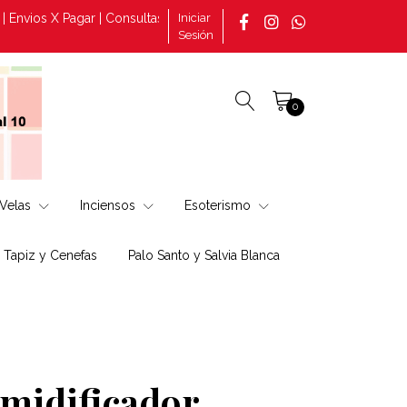
os X Pagar | Consultas por pedidos tomado en la página +569 30882
Iniciar
Sesión
0
Velas
Inciensos
Esoterismo
, Tapiz y Cenefas
Palo Santo y Salvia Blanca
midificador