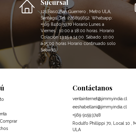
Sucursal
121 Bascuñán Guerrero , Metro ULA,
Santiago. Tel: 226895652. Whatsapp:
+569 8400 5970 Horario Lunes a
Viernes : 10:00 a 18:00 horas. Horario
Colación 13:15 a 14:00. Sábado: 10:00
a 15:00 horas Horario continuado solo
Sábado.
ú
Contáctanos
ventainternet@jimmyindia.cl
to
eeshabellani@jimmyindia.cl
enta
+569 91593748
Comprar
Rodulfo Phillippi 70, Local 10 , 
chos
ULA