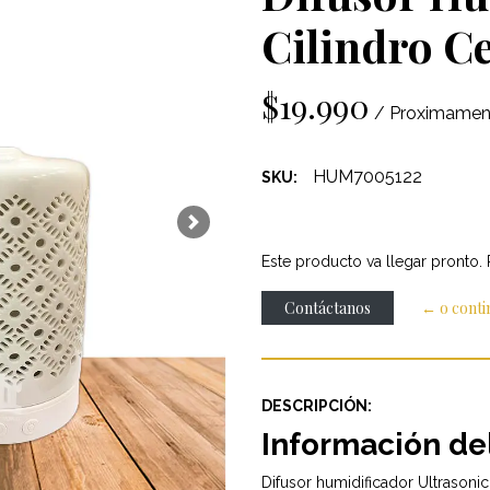
Cilindro C
$19.990
/ Proximamen
HUM7005122
SKU:
Next
Este producto va llegar pronto.
Contáctanos
← o cont
DESCRIPCIÓN:
Información de
Difusor humidificador Ultrasoni