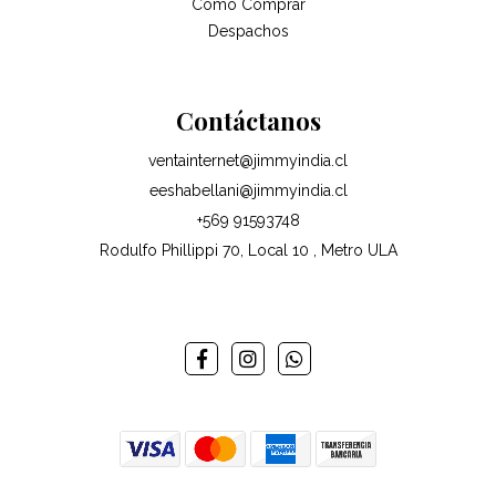
Como Comprar
Despachos
Contáctanos
ventainternet@jimmyindia.cl
eeshabellani@jimmyindia.cl
+569 91593748
Rodulfo Phillippi 70, Local 10 , Metro ULA