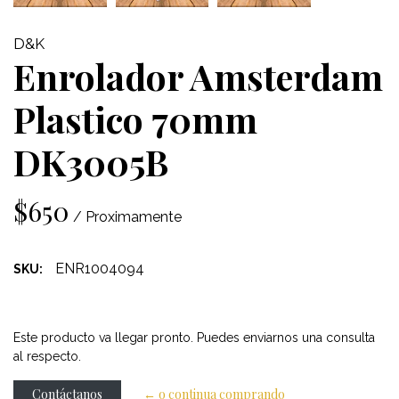
D&K
Enrolador Amsterdam
Plastico 70mm
DK3005B
$650
/ Proximamente
ENR1004094
SKU:
Este producto va llegar pronto. Puedes enviarnos una consulta
al respecto.
Contáctanos
← o continua comprando