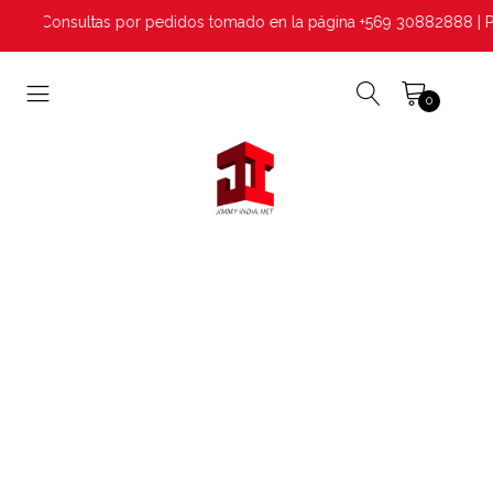
agar | Consultas por pedidos tomado en la página +569 30882888 | 
0