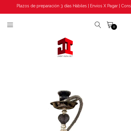
Plazos de preparación 3 días Hábiles | Envios X Pagar | Consu
0