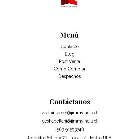
Menú
Contacto
Blog
Post Venta
Como Comprar
Despachos
Contáctanos
ventainternet@jimmyindia.cl
eeshabellani@jimmyindia.cl
+569 91593748
Rodulfo Phillippi 70, Local 10 , Metro ULA