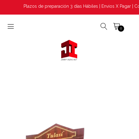
Plazos de preparación 3 días Hábiles | Envios X Pagar | Co
0