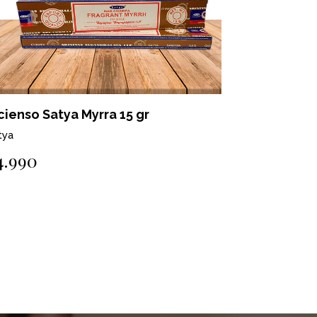
cienso Satya Myrra 15 gr
Incienso S
tya
Satya
4.990
$4.990