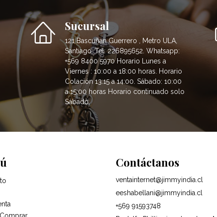
Sucursal
121 Bascuñán Guerrero , Metro ULA,
Santiago. Tel: 226895652. Whatsapp:
+569 8400 5970 Horario Lunes a
Viernes : 10:00 a 18:00 horas. Horario
Colación 13:15 a 14:00. Sábado: 10:00
a 15:00 horas Horario continuado solo
Sábado.
ú
Contáctanos
ventainternet@jimmyindia.cl
to
eeshabellani@jimmyindia.cl
enta
+569 91593748
Comprar