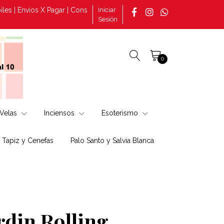
Envios X Pagar | Consultas por pedidos tomado en la página +569 3
Iniciar
Sesión
0
Velas
Inciensos
Esoterismo
, Tapiz y Cenefas
Palo Santo y Salvia Blanca
rdin Rolling