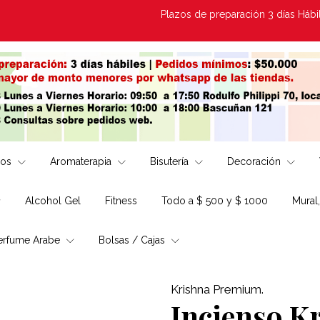
Plazos de preparación 3 días Hábiles | E
los
Aromaterapia
Bisutería
Decoración
Alcohol Gel
Fitness
Todo a $ 500 y $ 1000
Mural
erfume Arabe
Bolsas / Cajas
Krishna Premium.
Incienso K