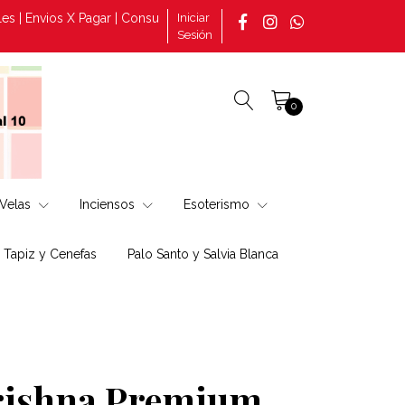
nvios X Pagar | Consultas por pedidos tomado en la página +569 30
Iniciar
Sesión
0
Velas
Inciensos
Esoterismo
, Tapiz y Cenefas
Palo Santo y Salvia Blanca
rishna Premium