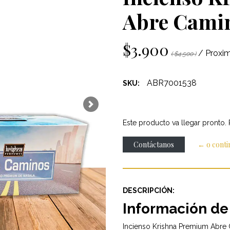
Abre Camin
$3.900
/ Proxi
( $4.500 )
ABR7001538
SKU:
Next
Este producto va llegar pronto.
Contáctanos
← o cont
DESCRIPCIÓN:
Información de
Incienso Krishna Premium Abre 