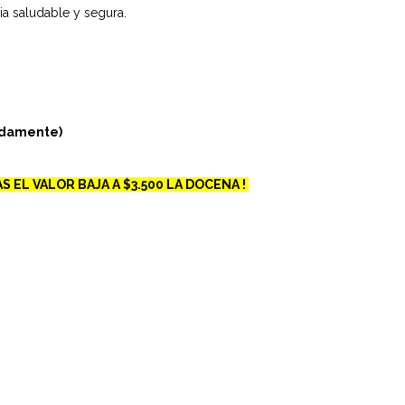
ia saludable y segura.
adamente)
S EL VALOR BAJA A $3.500 LA DOCENA !