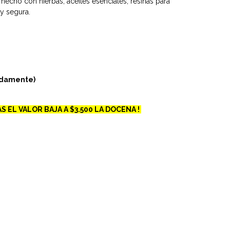
echo con hierbas, aceites esenciales, resinas para
 y segura.
adamente)
S EL VALOR BAJA A $3.500 LA DOCENA !