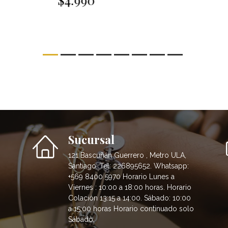
Sucursal
121 Bascuñán Guerrero , Metro ULA,
Santiago. Tel: 226895652. Whatsapp:
+569 8400 5970 Horario Lunes a
Viernes : 10:00 a 18:00 horas. Horario
Colación 13:15 a 14:00. Sábado: 10:00
a 15:00 horas Horario continuado solo
Sábado.