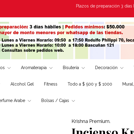
Plazos de preparación 3 días Hábile
los
Aromaterapia
Bisutería
Decoración
Alcohol Gel
Fitness
Todo a $ 500 y $ 1000
Mural
erfume Arabe
Bolsas / Cajas
Krishna Premium.
Incienso K