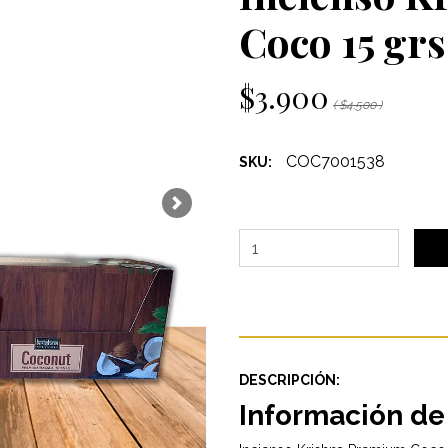
Coco 15 grs
$3.900
( $4.500 )
COC7001538
SKU:
Next
DESCRIPCIÓN:
Información de