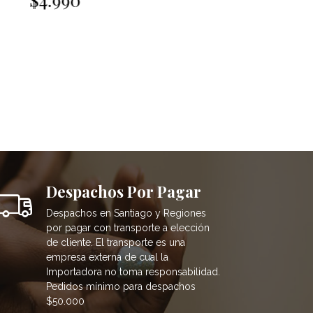
Despachos Por Pagar
Despachos en Santiago y Regiones
por pagar con transporte a elección
de cliente. El transporte es una
empresa externa de cual la
Importadora no toma responsabilidad.
Pedidos mínimo para despachos
$50.000