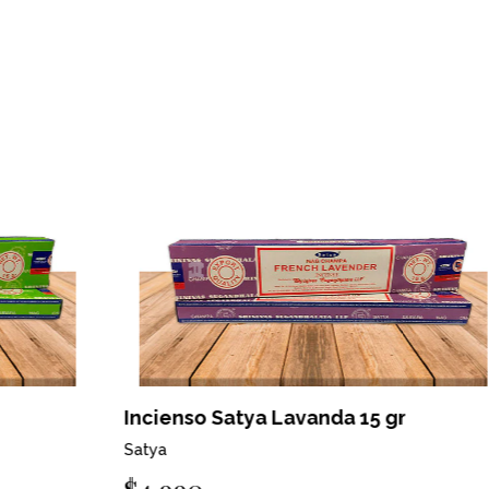
Incienso Satya Lavanda 15 gr
In
Satya
Sa
$4.990
$