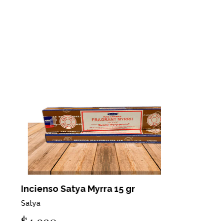
cienso Satya Myrra 15 gr
Incienso S
tya
Satya
4.990
$4.990