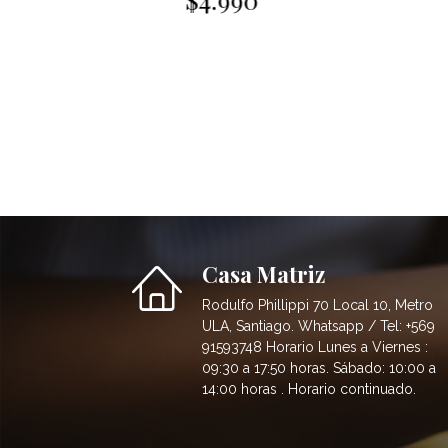
Casa Matriz
Rodulfo Phillippi 70 Local 10, Metro
ULA, Santiago. Whatsapp / Tel: +569
91593748 Horario Lunes a Viernes :
09:30 a 17:50 horas. Sábado: 10:00 a
14:00 horas . Horario continuado.