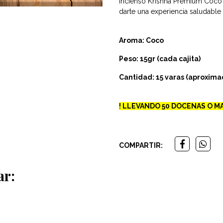
Incienso Krishna Premium Coco h
darte una experiencia saludable
Aroma: Coco
Peso: 15gr (cada cajita)
Cantidad: 15 varas (aproxim
! LLEVANDO 50 DOCENAS O MA
COMPARTIR:
ar: