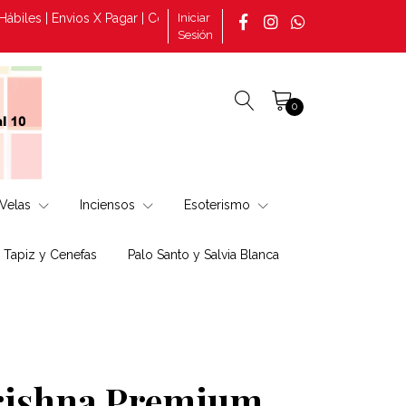
s | Envios X Pagar | Consultas por pedidos tomado en la página +56
Iniciar
Sesión
0
Velas
Inciensos
Esoterismo
, Tapiz y Cenefas
Palo Santo y Salvia Blanca
rishna Premium