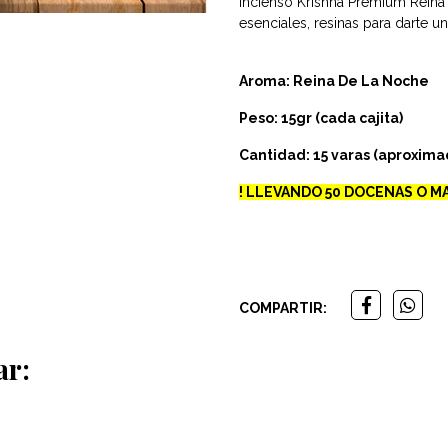
Incienso Krishna Premium Reina
esenciales, resinas para darte u
Aroma: Reina De La Noche
Peso: 15gr (cada cajita)
Cantidad: 15 varas (aproxim
! LLEVANDO 50 DOCENAS O MA
COMPARTIR:
ar: