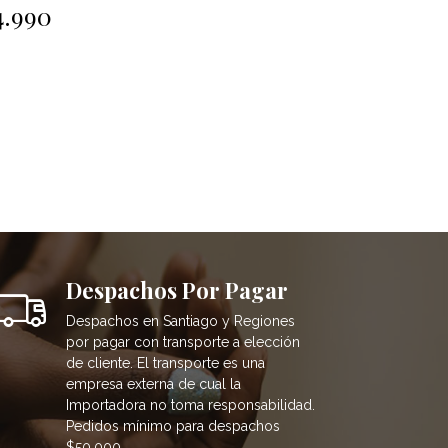
4.990
$4.990
Despachos Por Pagar
Despachos en Santiago y Regiones
por pagar con transporte a elección
de cliente. El transporte es una
empresa externa de cual la
Importadora no toma responsabilidad.
Pedidos mínimo para despachos
$50.000