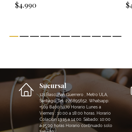
$4.990
$
Sucursal
121 Bascuñán Guerrero , Metro ULA,
Santiago. Tel: 226895652. Whatsapp:
+569 8400 5970 Horario Lunes a
Viernes : 10:00 a 18:00 horas. Horario
Colación 13:15 a 14:00. Sábado: 10:00
a 15:00 horas Horario continuado solo
Sábado.