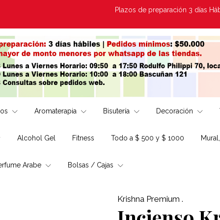
Plazos de preparación 3 días Hábiles |
los
Aromaterapia
Bisutería
Decoración
Alcohol Gel
Fitness
Todo a $ 500 y $ 1000
Mural
erfume Arabe
Bolsas / Cajas
Krishna Premium .
Incienso K