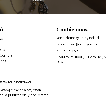
ú
Contáctanos
ventainternet@jimmyindia.cl
to
eeshabellani@jimmyindia.cl
enta
+569 91593748
Comprar
Rodulfo Phillippi 70, Local 10 , 
chos
ULA
Derechos Reservados.
e www.jimmyindia.net, están
 la publicación, y por lo tanto,