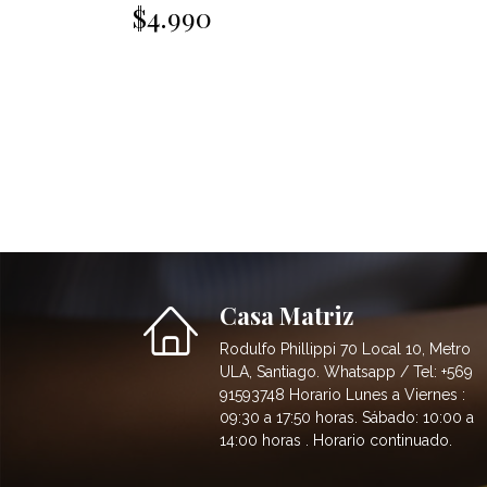
$4.990
Casa Matriz
Rodulfo Phillippi 70 Local 10, Metro
ULA, Santiago. Whatsapp / Tel: +569
91593748 Horario Lunes a Viernes :
09:30 a 17:50 horas. Sábado: 10:00 a
14:00 horas . Horario continuado.