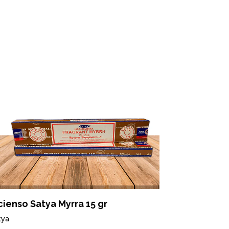
cienso Satya Myrra 15 gr
Incienso S
tya
Satya