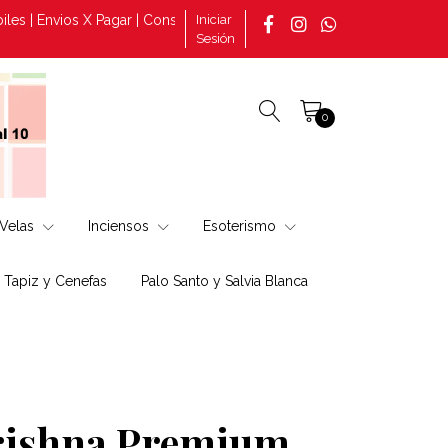
 Envios X Pagar | Consultas por pedidos tomado en la página +569 
Iniciar
Sesión
0
Velas
Inciensos
Esoterismo
, Tapiz y Cenefas
Palo Santo y Salvia Blanca
rishna Premium