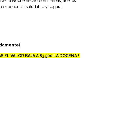
 De La Noche hecho con hierbas, aceites
na experiencia saludable y segura.
adamente)
S EL VALOR BAJA A $3.500 LA DOCENA !