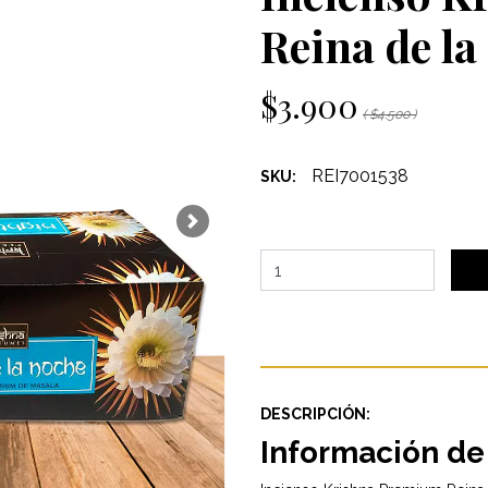
Reina de la
$3.900
( $4.500 )
REI7001538
SKU:
Next
DESCRIPCIÓN:
Información de