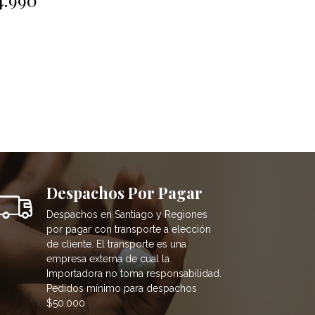
Despachos Por Pagar
Despachos en Santiago y Regiones
por pagar con transporte a elección
de cliente. El transporte es una
empresa externa de cual la
Importadora no toma responsabilidad.
Pedidos mínimo para despachos
$50.000