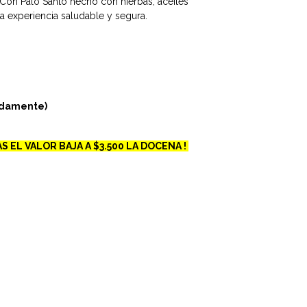
Con Palo Santo hecho con hierbas, aceites
na experiencia saludable y segura.
adamente)
S EL VALOR BAJA A $3.500 LA DOCENA !