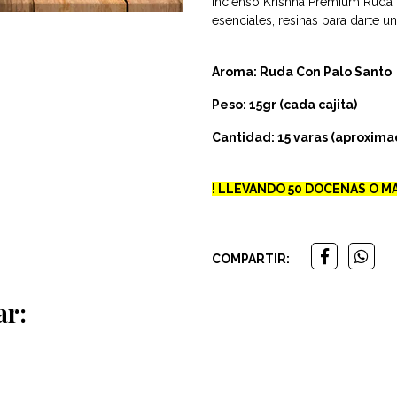
Incienso Krishna Premium Ruda 
esenciales, resinas para darte u
Aroma: Ruda Con Palo Santo
Peso: 15gr (cada cajita)
Cantidad: 15 varas (aproxim
! LLEVANDO 50 DOCENAS O MA
COMPARTIR:
ar: