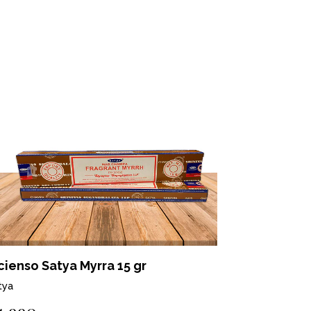
cienso Satya Myrra 15 gr
Incienso S
tya
Satya
4.990
$4.990