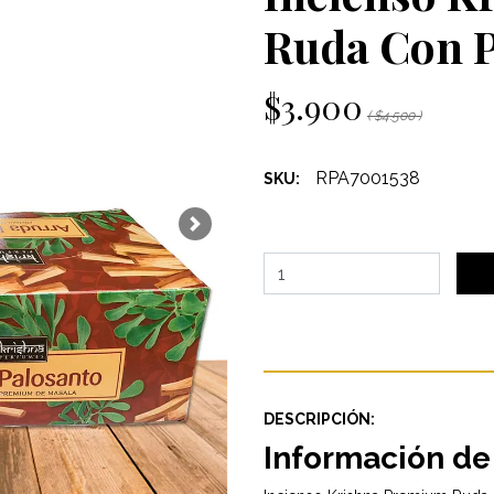
Ruda Con P
$3.900
( $4.500 )
RPA7001538
SKU:
Next
DESCRIPCIÓN:
Información de