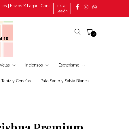
Envios X Pagar | Consultas por pedidos tomado en la página +569 3
Iniciar
Sesión
0
Velas
Inciensos
Esoterismo
, Tapiz y Cenefas
Palo Santo y Salvia Blanca
rishna Premium