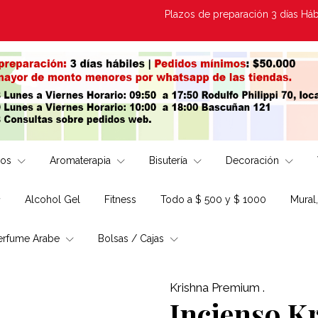
Plazos de preparación 3 días Hábiles | 
los
Aromaterapia
Bisutería
Decoración
Alcohol Gel
Fitness
Todo a $ 500 y $ 1000
Mural
erfume Arabe
Bolsas / Cajas
Krishna Premium .
Incienso K