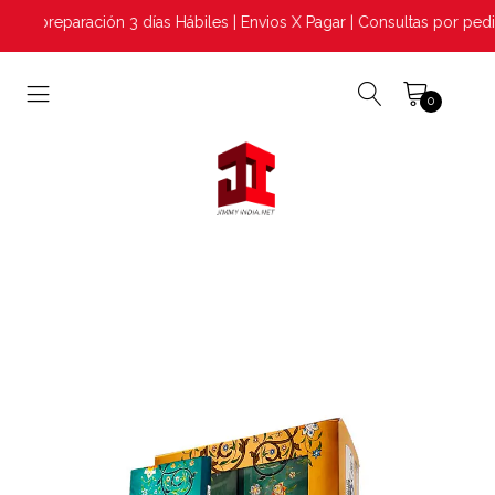
 preparación 3 días Hábiles | Envios X Pagar | Consultas por pedi
0