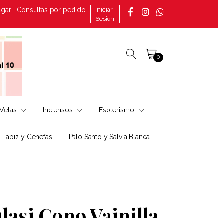
 | Consultas por pedidos tomado en la página +569 30882888 | Pedi
Iniciar
Sesión
0
Velas
Inciensos
Esoterismo
, Tapiz y Cenefas
Palo Santo y Salvia Blanca
lasi Cono Vainilla