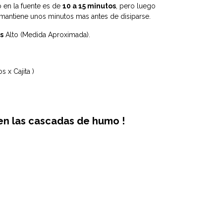
 en la fuente es de
10 a 15 minutos
, pero luego
antiene unos minutos mas antes de disiparse.
s
Alto (Medida Aproximada).
s x Cajita )
r en las cascadas de humo !