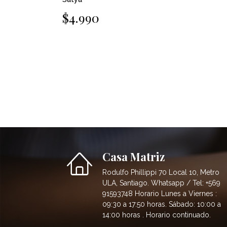
$4.990
Casa Matriz
Rodulfo Phillippi 70 Local 10, Metro
ULA, Santiago. Whatsapp / Tel: +569
91593748 Horario Lunes a Viernes :
09:30 a 17:50 horas. Sábado: 10:00 a
14:00 horas . Horario continuado.