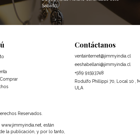
Sábado.
ú
Contáctanos
ventainternet@jimmyindia.cl
to
eeshabellani@jimmyindia.cl
enta
+569 91593748
Comprar
Rodulfo Phillippi 70, Local 10 , 
chos
ULA
Derechos Reservados.
e www.jimmyindia.net, están
 la publicación, y por lo tanto,