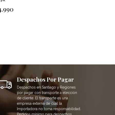
4.990
$4.990
Despachos Por Pagar
Despachos en Santiago y Regiones
por pagar con transporte a elección
de cliente. El transporte es una
empresa externa de cual la
Importadora no toma responsabilidad.
Pedidos mínimo para despachos