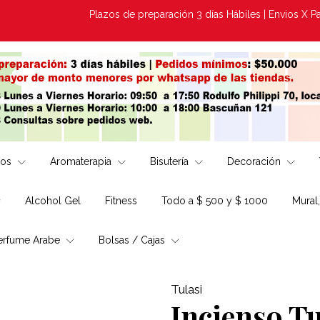
Plazos de preparación 3 días Hábiles | Envios X Pagar
los
Aromaterapia
Bisutería
Decoración
Alcohol Gel
Fitness
Todo a $ 500 y $ 1000
Mural
erfume Arabe
Bolsas / Cajas
Tulasi
Incienso Tu