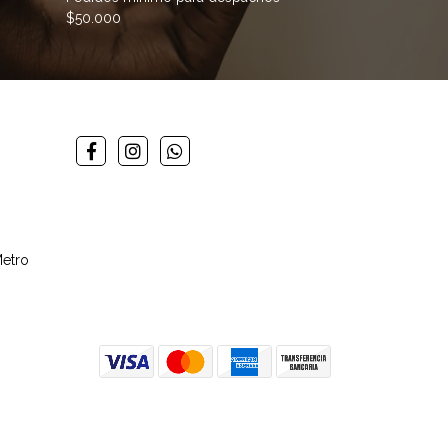
$50.000
Metro