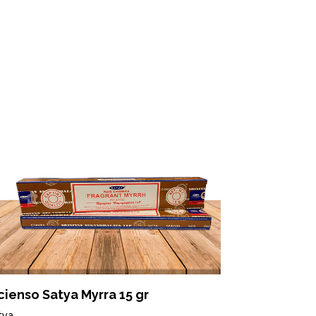
cienso Satya Myrra 15 gr
Incienso S
tya
Satya