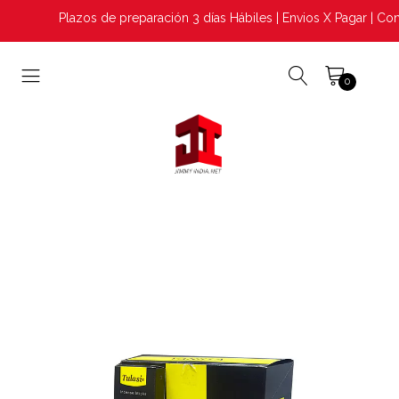
Plazos de preparación 3 días Hábiles | Envios X Pagar | Con
0