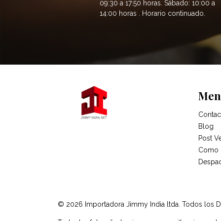
09:30 a 17:50 horas. Sábado: 10:00 a
14:00 horas . Horario continuado.
Men
Contac
Blog
Post V
Como 
Despa
© 2026 Importadora Jimmy India ltda. Todos los 