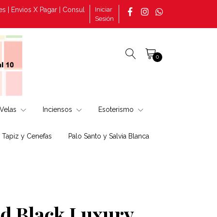
nvios X Pagar | Consultas por pedidos tomado en la página +569 308
Iniciar
Sesión
0
Velas
Inciensos
Esoterismo
, Tapiz y Cenefas
Palo Santo y Salvia Blanca
ed Black Luxury