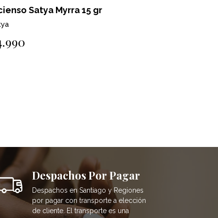
cienso Satya Myrra 15 gr
Incienso S
tya
Satya
4.990
$4.990
Despachos Por Pagar
Despachos en Santiago y Regiones
por pagar con transporte a elección
de cliente. El transporte es una