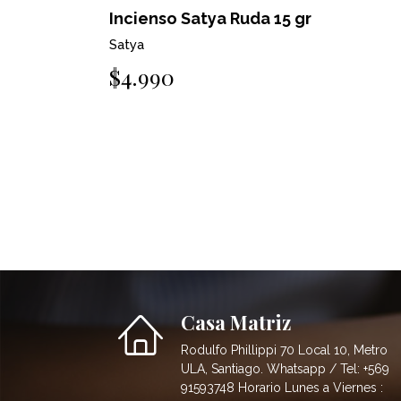
Incienso Satya Ruda 15 gr
Satya
$4.990
Casa Matriz
Rodulfo Phillippi 70 Local 10, Metro
ULA, Santiago. Whatsapp / Tel: +569
91593748 Horario Lunes a Viernes :