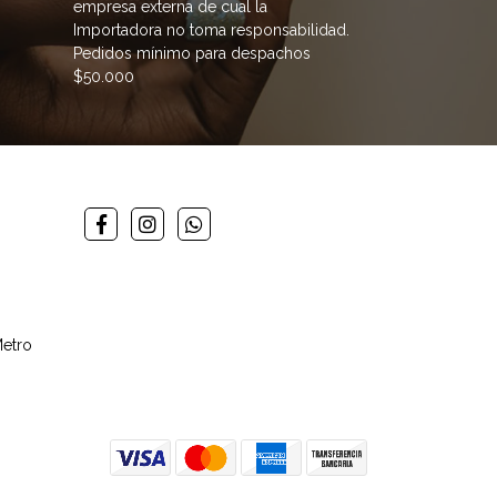
empresa externa de cual la
Importadora no toma responsabilidad.
Pedidos mínimo para despachos
$50.000
Metro