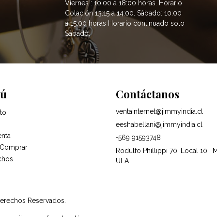
Viernes : 10:00 a 18:00 horas. Horario
Colación 13:15 a 14:00. Sábado: 10:00
a 15:00 horas Horario continuado solo
Sábado.
ú
Contáctanos
ventainternet@jimmyindia.cl
to
eeshabellani@jimmyindia.cl
enta
+569 91593748
Comprar
Rodulfo Phillippi 70, Local 10 , 
chos
ULA
Derechos Reservados.