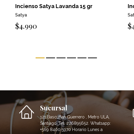
Incienso Satya Lavanda 15 gr
In
Satya
Sa
$4.990
$
Sucursal
121 Bascuñán Guerrero , Metro ULA,
Santiago. Tel: 226895652. Whatsapp:
+569 8400 5970 Horario Lunes a