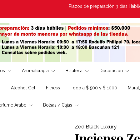
Plazos de preparación 3 días Hábiles | E
los
Aromaterapia
Bisutería
Decoración
Alcohol Gel
Fitness
Todo a $ 500 y $ 1000
Mural
erfume Arabe
Bolsas / Cajas
Zed Black Luxury
Incienso Z