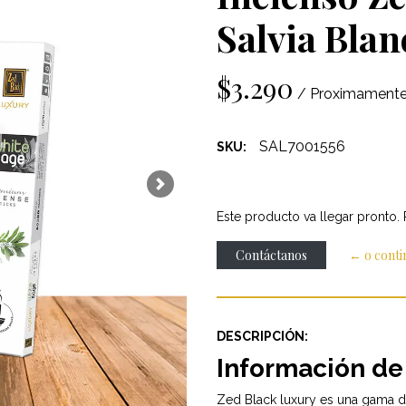
Salvia Blan
$3.290
/ Proximament
SAL7001556
SKU:
Next
Este producto va llegar pronto.
Contáctanos
← o cont
DESCRIPCIÓN:
Información de
Zed Black luxury es una gama de