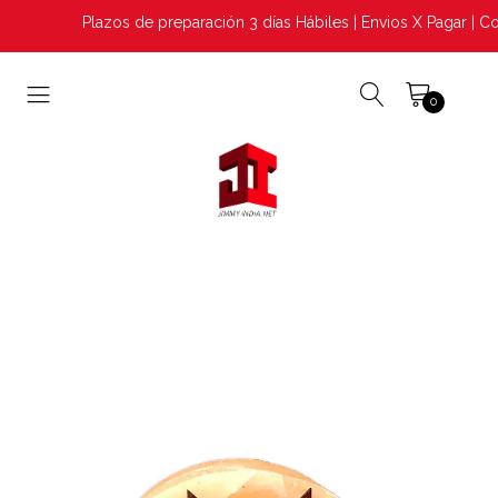
Plazos de preparación 3 días Hábiles | Envios X Pagar | Con
0