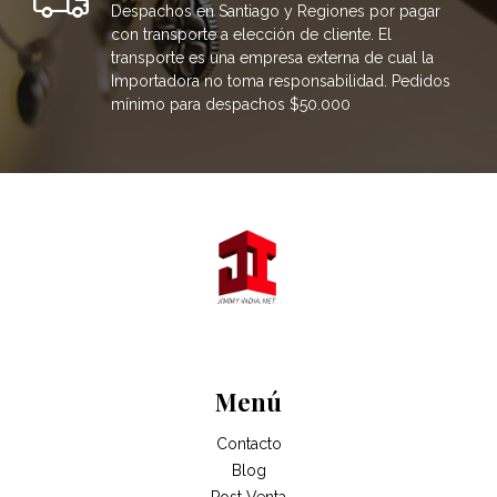
Despachos en Santiago y Regiones por pagar
con transporte a elección de cliente. El
transporte es una empresa externa de cual la
Importadora no toma responsabilidad. Pedidos
mínimo para despachos $50.000
Menú
Contacto
Blog
Post Venta