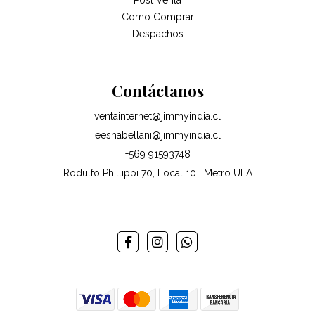
Como Comprar
Despachos
Contáctanos
ventainternet@jimmyindia.cl
eeshabellani@jimmyindia.cl
+569 91593748
Rodulfo Phillippi 70, Local 10 , Metro ULA