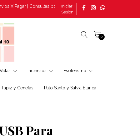
 X Pagar | Consultas por pedidos tomado en la página +569 3088288
Iniciar
Sesión
0
Velas
Inciensos
Esoterismo
, Tapiz y Cenefas
Palo Santo y Salvia Blanca
 USB Para