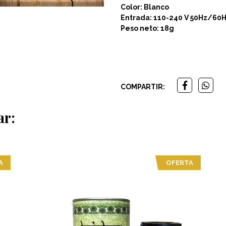
Color: Blanco
Entrada: 110-240 V 50Hz/60Hz
Peso neto: 18g
COMPARTIR:
ar:
A
OFERTA