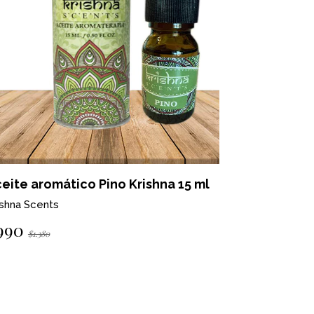
eite aromático Pino Krishna 15 ml
Aceite ar
ishna Scents
Krishna Scen
990
$990
$1.380
$1.380