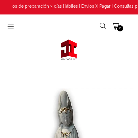
azos de preparación 3 días Hábiles | Envios X Pagar | Consultas p
0