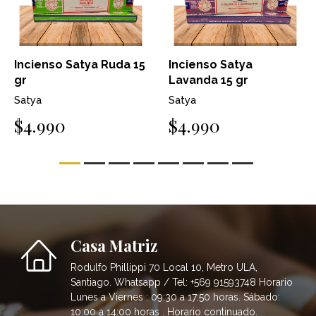
Incienso Satya Ruda 15
Incienso Satya
gr
Lavanda 15 gr
Satya
Satya
$4.990
$4.990
Casa Matriz
Rodulfo Phillippi 70 Local 10, Metro ULA,
Santiago. Whatsapp / Tel: +569 91593748 Horario
Lunes a Viernes : 09:30 a 17:50 horas. Sábado:
10:00 a 14:00 horas . Horario continuado.