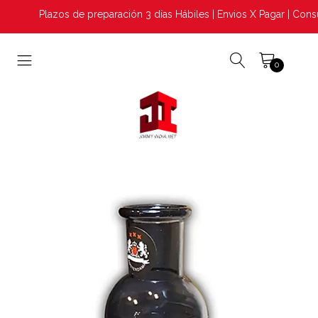
Plazos de preparación 3 días Hábiles | Envios X Pagar | Consu
0