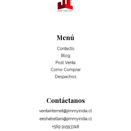
Menú
Contacto
Blog
Post Venta
Como Comprar
Despachos
Contáctanos
ventainternet@jimmyindia.cl
eeshabellani@jimmyindia.cl
+569 91593748