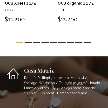
OCB Xpert 1 1/4
OCB organic 1 1 /4
OCB
OCB
$12.200
$12.200
Casa Matriz
Rodulfo Phillippi 70 Local 10, Metro ULA,
Santiago. Whatsapp / Tel: +569 91593748 Horario
Lunes a Viernes : 09:30 a 17:50 horas. Sábado:
10:00 a 14:00 horas . Horario continuado.