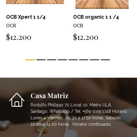
OCB Xpert 1 1/4
OCB organic 1 1 /4
OCB
OCB
$12.200
$12.200
Casa Matriz
Rodulfo Phillippi 70 Local 10, Metro ULA,
Santiago. Whatsapp / Tel: +569 91593748 Horario
Lunes a Viernes : 09:30 a 17:50 horas. Sábado:
10:00 a 14:00 horas . Horario continuado.