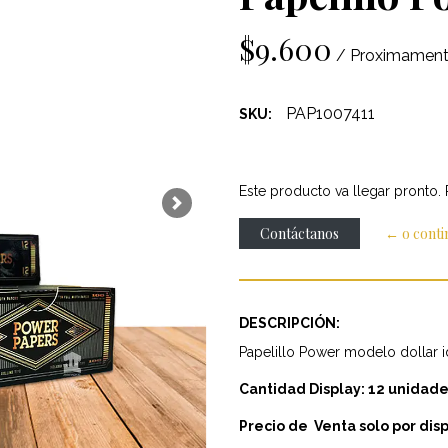
$9.600
/ Proximamen
PAP1007411
SKU:
Este producto va llegar pronto.
Next
Contáctanos
← o cont
DESCRIPCIÓN:
Papelillo Power modelo dollar ide
Cantidad Display: 12 unidade
Precio de Venta solo por dis