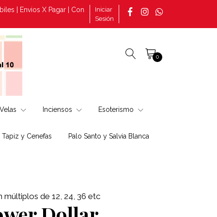
| Envios X Pagar | Consultas por pedidos tomado en la página +569
Iniciar
Sesión
0
Velas
Inciensos
Esoterismo
, Tapiz y Cenefas
Palo Santo y Salvia Blanca
múltiplos de 12, 24, 36 etc
ower Dollar