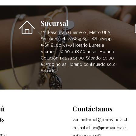
Sucursal
121 Bascuñán Guerrero , Metro ULA,
Santiago. Tel: 226895652. Whatsapp:
+569 8400 5970 Horario Lunes a
Viernes : 10:00 a 18:00 horas. Horario
Colación 13:15 a 14:00. Sábado: 10:00
a 15:00 horas Horario continuado solo
Sábado.
ú
Contáctanos
ventainternet@jimmyindia.cl
to
eeshabellani@jimmyindia.cl
enta