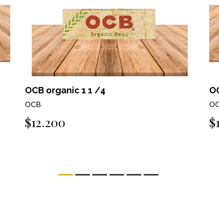
OCB organic 1 1 /4
OC
OCB
O
$12.200
$