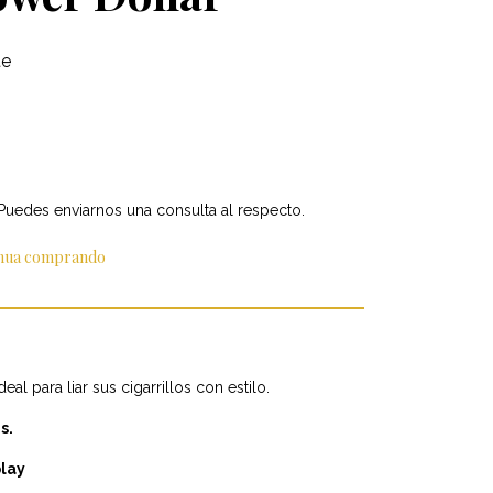
te
 Puedes enviarnos una consulta al respecto.
inua comprando
al para liar sus cigarrillos con estilo.
s.
play