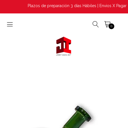
Plazos de preparación 3 días Hábiles | Envios X Pagar |
0