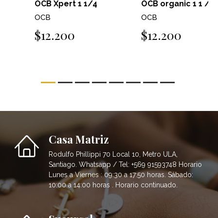
OCB Xpert 1 1/4
OCB organic 1 1 /4
OCB
OCB
$12.200
$12.200
Casa Matriz
Rodulfo Phillippi 70 Local 10, Metro ULA,
Santiago. Whatsapp / Tel: +569 91593748 Horario
Lunes a Viernes : 09:30 a 17:50 horas. Sábado:
10:00 a 14:00 horas . Horario continuado.