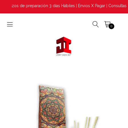
Plazos de preparación 3 días Hábiles | Envios X Pagar | Consultas 
0