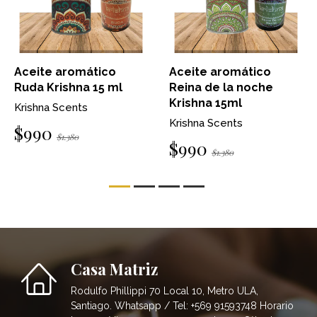
Aceite aromático
Aceite aromático
Ruda Krishna 15 ml
Reina de la noche
Krishna 15ml
Krishna Scents
Krishna Scents
$990
$1.380
$990
$1.380
Casa Matriz
Rodulfo Phillippi 70 Local 10, Metro ULA,
Santiago. Whatsapp / Tel: +569 91593748 Horario