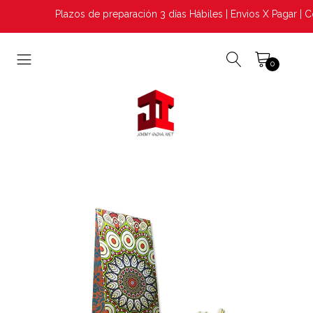
Plazos de preparación 3 días Hábiles | Envios X Pagar | C
0