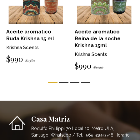
Aceite aromático
Aceite aromático
Ruda Krishna 15 ml
Reina de la noche
Krishna 15ml
Krishna Scents
Krishna Scents
$990
$1.380
$990
$1.380
Casa Matriz
Rodulfo Phillippi 70 Local 10, Metro ULA,
Santiago. Whatsapp / Tel: +569 91593748 Horario