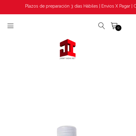
Plazos de preparación 3 días Hábiles | Envios X Pagar | C
0