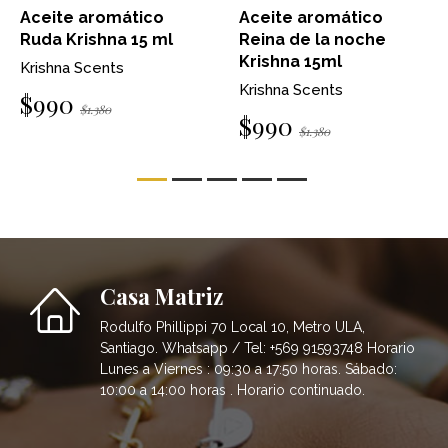
Aceite aromático
Aceite aromático
Ruda Krishna 15 ml
Reina de la noche
Krishna 15ml
Krishna Scents
Krishna Scents
$990
$1.380
$990
$1.380
Casa Matriz
Rodulfo Phillippi 70 Local 10, Metro ULA,
Santiago. Whatsapp / Tel: +569 91593748 Horario
Lunes a Viernes : 09:30 a 17:50 horas. Sábado:
10:00 a 14:00 horas . Horario continuado.